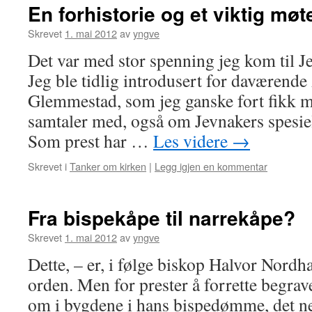
En forhistorie og et viktig møt
Skrevet
1. mai 2012
av
yngve
Det var med stor spenning jeg kom til Je
Jeg ble tidlig introdusert for daværend
Glemmestad, som jeg ganske fort fikk m
samtaler med, også om Jevnakers spesiel
Som prest har …
Les videre
→
Skrevet i
Tanker om kirken
|
Legg igjen en kommentar
Fra bispekåpe til narrekåpe?
Skrevet
1. mai 2012
av
yngve
Dette, – er, i følge biskop Halvor Nordha
orden. Men for prester å forrette begrav
om i bygdene i hans bispedømme, det ne