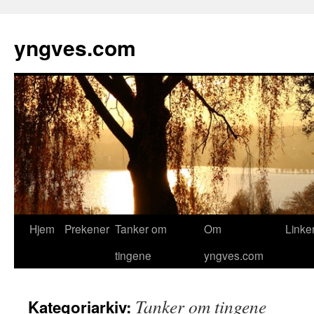
yngves.com
Hopp
Hjem
Prekener
Tanker om
Om
Linke
til
tingene
yngves.com
innhold
Tanker om tingene
Kategoriarkiv: