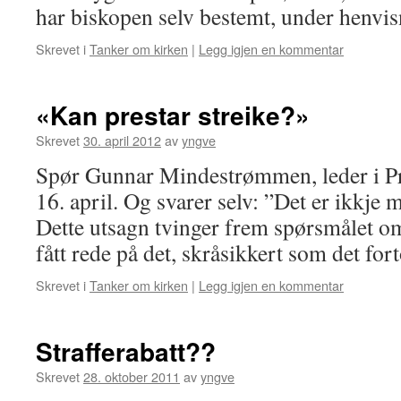
har biskopen selv bestemt, under henv
Skrevet i
Tanker om kirken
|
Legg igjen en kommentar
«Kan prestar streike?»
Skrevet
30. april 2012
av
yngve
Spør Gunnar Mindestrømmen, leder i Pr
16. april. Og svarer selv: ”Det er ikkje m
Dette utsagn tvinger frem spørsmålet o
fått rede på det, skråsikkert som det f
Skrevet i
Tanker om kirken
|
Legg igjen en kommentar
Strafferabatt??
Skrevet
28. oktober 2011
av
yngve