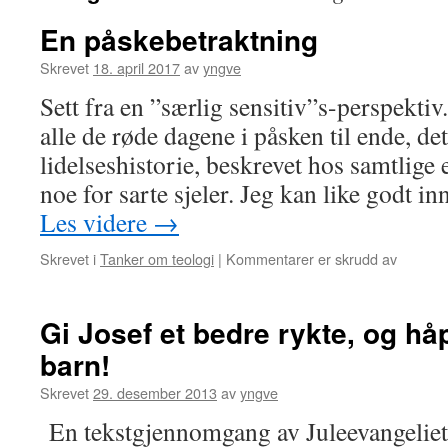
En påskebetraktning
Skrevet
18. april 2017
av
yngve
Sett fra en ”særlig sensitiv”s-perspektiv
alle de røde dagene i påsken til ende, de
lidelseshistorie, beskrevet hos samtlige e
noe for sarte sjeler. Jeg kan like godt 
Les videre
→
for
Skrevet i
Tanker om teologi
|
Kommentarer er skrudd av
En
påskebe
Gi Josef et bedre rykte, og håp
barn!
Skrevet
29. desember 2013
av
yngve
En tekstgjennomgang av Juleevangeliet