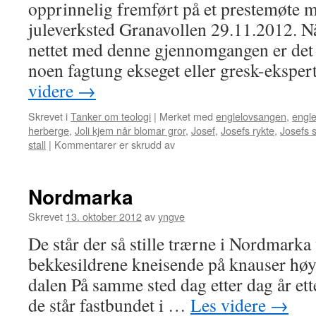
opprinnelig fremført på et prestemøte 
juleverksted Granavollen 29.11.2012. N
nettet med denne gjennomgangen er det 
noen fagtung ekseget eller gresk-ekspe
videre
→
Skrevet i
Tanker om teologi
|
Merket med
englelovsangen
,
engl
herberge
,
Joli kjem når blomar gror
,
Josef
,
Josefs rykte
,
Josefs s
for
stall
|
Kommentarer er skrudd av
Gi
Josef
et
Nordmarka
bedre
rykte,
Skrevet
13. oktober 2012
av
yngve
og
De står der så stille trærne i Nordmark
håpet
til
bekkesildrene kneisende på knauser høyt
krigens
dalen På samme sted dag etter dag år ett
barn!
de står fastbundet i …
Les videre
→