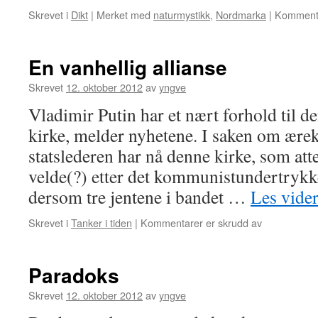
Skrevet i
Dikt
|
Merket med
naturmystikk
,
Nordmarka
|
Kommenta
En vanhellig allianse
Skrevet
12. oktober 2012
av
yngve
Vladimir Putin har et nært forhold til d
kirke, melder nyhetene. I saken om ære
statslederen har nå denne kirke, som atter
velde(?) etter det kommunistundertrykke
dersom tre jentene i bandet …
Les vide
for
Skrevet i
Tanker i tiden
|
Kommentarer er skrudd av
En
vanhellig
allianse
Paradoks
Skrevet
12. oktober 2012
av
yngve