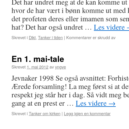
Det har undret meg at de kan komme ut 
hvor de har vært i bønn komme ut med 
det profeten deres eller imamen som se
hat? Det har også undret …
Les videre
for
Skrevet i
Dikt
,
Tanker i tiden
|
Kommentarer er skrudd av
Parado
En 1. mai-tale
Skrevet
1. mai 2012
av
yngve
Jevnaker 1998 Se også avsnittet: Forhist
Ærede forsamling! La meg først si at d
respekt jeg står her i dag. Så vidt meg be
gang at en prest er …
Les videre
→
Skrevet i
Tanker om kirken
|
Legg igjen en kommentar