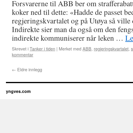
Forsvarerne til ABB ber om strafferabat
koker ned til dette: «Hadde de passet be
regjeringskvartalet og på Utøya så ville 
Indirekte sier man da også om den feng
indirekte kommuniserer når leken …
Le
Skrevet i
Tanker i tiden
|
Merket med
ABB
,
regjeringskvartalet
,
s
kommentar
←
Eldre innlegg
yngves.com