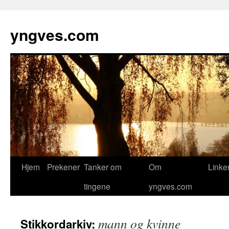
yngves.com
Hopp
Hjem
Prekener
Tanker om
Om
Linke
til
tingene
yngves.com
innhold
mann og kvinne
Stikkordarkiv: