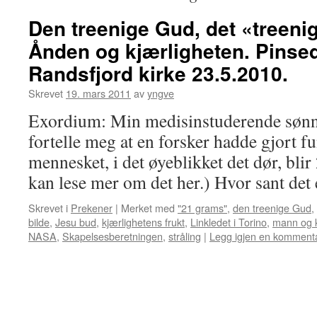
Den treenige Gud, det «treen
Ånden og kjærligheten. Pinse
Randsfjord kirke 23.5.2010.
Skrevet
19. mars 2011
av
yngve
Exordium: Min medisinstuderende sønn
fortelle meg at en forsker hadde gjort f
mennesket, i det øyeblikket det dør, blir
kan lese mer om det her.) Hvor sant det
Skrevet i
Prekener
|
Merket med
"21 grams"
,
den treenige Gud
,
bilde
,
Jesu bud
,
kjærlighetens frukt
,
Linkledet i Torino
,
mann og 
NASA
,
Skapelsesberetningen
,
stråling
|
Legg igjen en komment